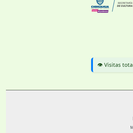
👁️ Visitas tota
M